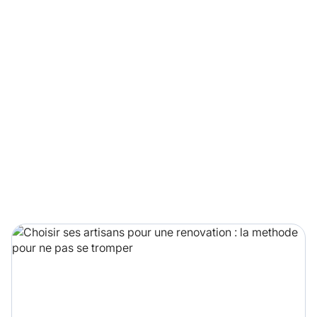
aud
érieur